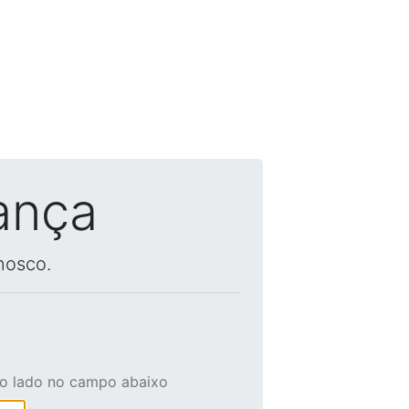
ança
nosco.
ao lado no campo abaixo