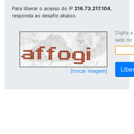
Para liberar o acesso
do IP
216.73.217.104
,
responda ao desafio abaixo.
Digite 
lado no
[trocar imagem]