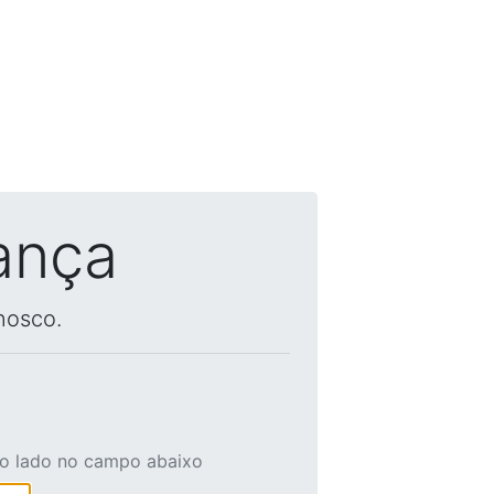
ança
nosco.
ao lado no campo abaixo