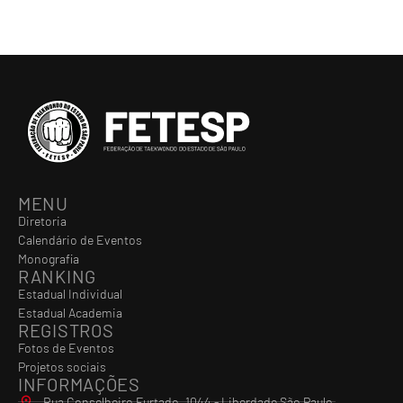
MENU
Diretoria
Calendário de Eventos
Monografia
RANKING
Estadual Individual
Estadual Academia
REGISTROS
Fotos de Eventos
Projetos sociais
INFORMAÇÕES
Rua Conselheiro Furtado, 1044 - Liberdade São Paulo ​