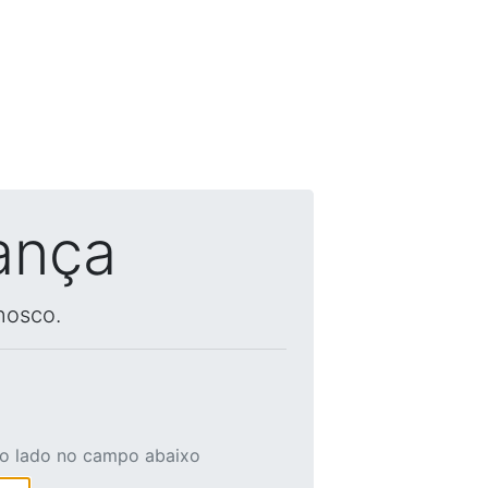
ança
nosco.
ao lado no campo abaixo