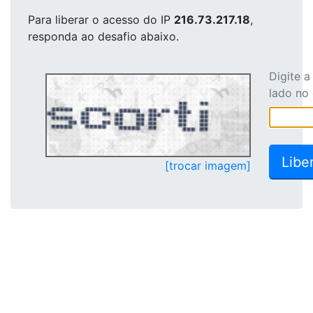
Para liberar o acesso
do IP
216.73.217.18
,
responda ao desafio abaixo.
Digite 
lado no
[trocar imagem]