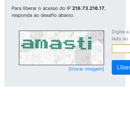
Para liberar o acesso
do IP
216.73.216.17
,
responda ao desafio abaixo.
Digite 
lado no
[trocar imagem]