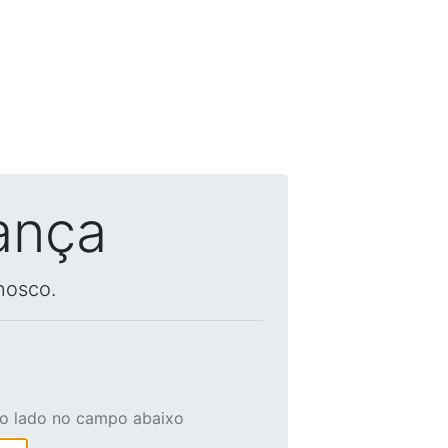
ança
nosco.
ao lado no campo abaixo