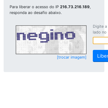
Para liberar o acesso
do IP
216.73.216.189
,
responda ao desafio abaixo.
Digite 
lado no
[trocar imagem]